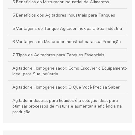
Produção
5 Benefícios do Misturador Industrial de Alimentos
Como Escolher Tanques Misturadores Industriais Eficazes
5 Benefícios dos Agitadores Industriais para Tanques
para Sua Produção
5 Vantagens do Tanque Agitador Inox para Sua Indústria
6 Vantagens do Misturador Industrial para sua Produção
7 Tipos de Agitadores para Tanques Essenciais
Agitador e Homogeneizador: Como Escolher o Equipamento
Ideal para Sua Indústria
Agitador e Homogeneizador: O Que Você Precisa Saber
Agitador industrial para líquidos é a solução ideal para
otimizar processos de mistura e aumentar a eficiência na
produção
Agitador industrial para líquidos: como escolher o modelo
ideal para sua produção