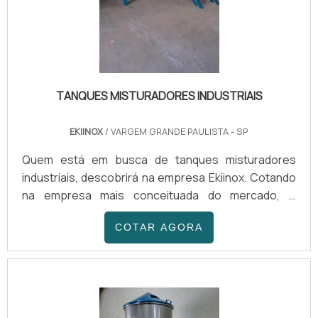
TANQUES MISTURADORES INDUSTRIAIS
EKIINOX
/ VARGEM GRANDE PAULISTA - SP
Quem está em busca de tanques misturadores
industriais, descobrirá na empresa Ekiinox. Cotando
na empresa mais conceituada do mercado, é
possível achar sofisticação, qualidade e preço justo
COTAR AGORA
em um só lugar.É importante lembrar que o produto
deve ser adquirido com empresas especializadas.
Esse tipo de cuidado ajuda a garantir a qualidade e
durabilidade dos materiais, além de evitar prejuízos
com substituições frequentes de peças defeituos...