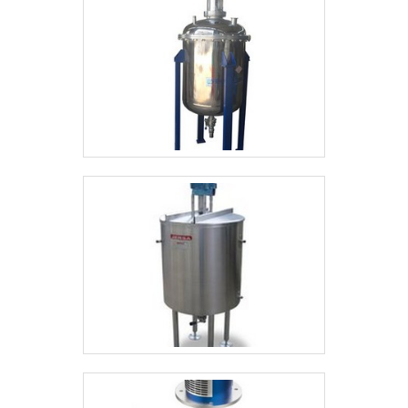
geração. A MELHOR EMPRESA NO SEGMENTO Na
Aço e Inox Barretos existe o que há de melhor em
mezanino metálico. Os clientes encontram itens
como peneira rotativa para areia e tanque de
cozimento. Isso se deve ao fato de ser uma
empresa altamente qualificada e comprometida com
seus serviços, características possíveis pelo fato
de ter escritório de alta qualidade onde são
realizadas as atividades e logística planejada para
entrega em curto prazo. Todos esses fatores,
agregados a uma equipe multidisciplinar de
consultores associados e colaboradores
eficientes, fecham o ciclo de entrega com
excelência para toda a carteira de clientes.