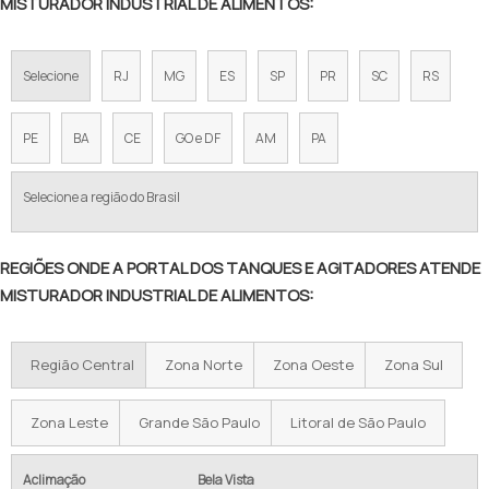
MISTURADOR INDUSTRIAL DE ALIMENTOS:
Selecione
RJ
MG
ES
SP
PR
SC
RS
PE
BA
CE
GO e DF
AM
PA
Selecione a região do Brasil
REGIÕES ONDE A PORTAL DOS TANQUES E AGITADORES ATENDE
MISTURADOR INDUSTRIAL DE ALIMENTOS:
Região Central
Zona Norte
Zona Oeste
Zona Sul
Zona Leste
Grande São Paulo
Litoral de São Paulo
Aclimação
Bela Vista