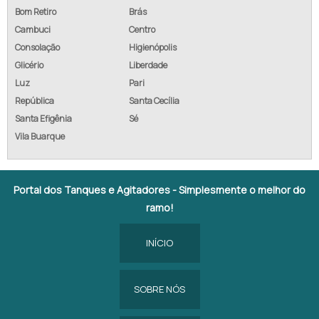
Bom Retiro
Brás
Cambuci
Centro
Consolação
Higienópolis
Glicério
Liberdade
Luz
Pari
República
Santa Cecília
Santa Efigênia
Sé
Vila Buarque
Portal dos Tanques e Agitadores - Simplesmente o melhor do
ramo!
INÍCIO
SOBRE NÓS