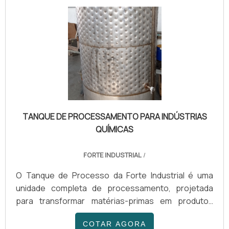
TANQUE DE PROCESSAMENTO PARA INDÚSTRIAS
QUÍMICAS
FORTE INDUSTRIAL
/
O Tanque de Processo da Forte Industrial é uma
unidade completa de processamento, projetada
para transformar matérias-primas em produtos
finais com máxima eficiência. Fabricados em Aço
COTAR AGORA
Inox AISI 304 ou 316, com capacidades de 200 a