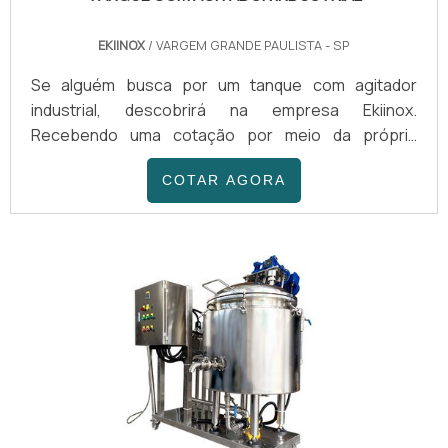
EKIINOX
/ VARGEM GRANDE PAULISTA - SP
Se alguém busca por um tanque com agitador
industrial, descobrirá na empresa Ekiinox.
Recebendo uma cotação por meio da própria
companhia e encontrando detalhes sobre a líder da
COTAR AGORA
área de atuação, a aquisição é mais assertiva.É
importante lembrar que o produto deve ser
adquirido com empresas especializadas. Esse tipo
de cuidado ajuda a garantir a qualidade e durabilidade
dos materiais, além de evitar prejuízos com
substituições frequentes...