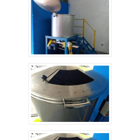
empresa que preza pela segurança quando se
explora o segmento de equipamentos para
frigorífico. A empresa objetiva garantir a satisfação
da venda à entrega final, com foco total na
qualidade. A MELHOR EMPRESA NO SEGMENTO
Apenas na Aço e Inox Barretos é possível encontrar
o que há de melhor em equipamentos para
frigorífico. Prezando pelo que há de mais moderno,
traz inovações e variedades em peneira rotativa
para areia e mezanino metálico com ótima qualidade
e proteção. Com a organização é possível tirar as
suas dúvidas sobre os serviços do ramo, além de
contar com os melhores profissionais e instalações.
Assim, conquistando a confiança e a satisfação dos
clientes, que são os maiores objetivos da marca. A
Aço e Inox Barretos é uma empresa que tem sido
apontada de forma positiva no mercado por toda
seriedade e qualidade, o que garante o sucesso aos