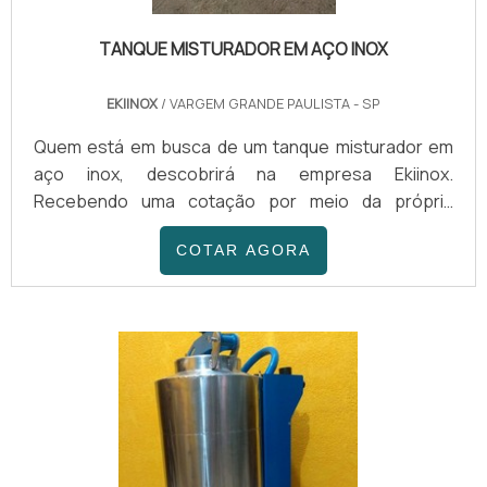
TANQUE MISTURADOR EM AÇO INOX
EKIINOX
/ VARGEM GRANDE PAULISTA - SP
Quem está em busca de um tanque misturador em
aço inox, descobrirá na empresa Ekiinox.
Recebendo uma cotação por meio da própria
companhia e encontrando detalhes sobre a líder da
COTAR AGORA
área de atuação, a aquisição é mais
assertiva. Quando o tema é tanque misturador em
aço inox, com a Ekiinox conseguirá excelente custo-
benefício com comprometimento com os resultados
dos clientes, fatores que ajudam a garantir um ótimo
negócio.INFORMAÇÕES RELEV...