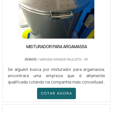
MISTURADOR PARA ARGAMASSA
EKIINOX
/ VARGEM GRANDE PAULISTA - SP
Se alguém busca por misturador para argamassa,
encontrará uma empresa que é altamente
qualificada cotando na companhia mais conceituada
do mercado e achando sofisticação, qualidade e
COTAR AGORA
preço justo em um só lugar. Quando o tema é
misturador para argamassa, com a Ekiinox poderá
encontrar excelente custo-benefício com