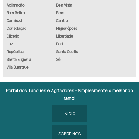
Aclimação
Bela Vista
Bom Retiro
Brás
Cambuci
Centro
Consolação
Higienópolis
Glicério
Liberdade
Luz
Pari
República
Santa Cecília
Santa Efigênia
Sé
Vila Buarque
Portal dos Tanques e Agitadores - Simplesmente o melhor do
ramo!
INÍCIO
SOBRE NÓS