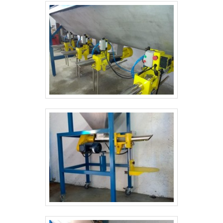
Pagamento acessível; Logística planejada para
estrutura com escritório de alta qualidade onde são
entrega em curto prazo; Equipamentos de última
realizadas as atividades e logística planejada para
geração. QUALIDADE COMPROVADA NO SEGMENTO
entrega em curto prazo, tudo para oferecer rosca
Somente na Aço e Inox Barretos tem a solução ideal
transportadora helicoidal preço justo com ótima
para transportador esteira helicoidal. São opções
qualidade. Há muitas maneiras eficientes de uma
variadas que a empresa oferece, como lavador de
companhia demonstrar competência, excelência e
botas em inox e tanque de cozimento. É
destaque em sua área de atuação. A Aço e Inox
reconhecida por ser uma empresa inovadora e
Barretos se mostra referência por ter:
comprometida com seus serviços, conquistas
Colaboradores eficientes; Preço justo; Amplo
adquiridas porque investiu em uma estrutura que
estoque de equipamentos; Atendimento
hoje conta com escritório de alta qualidade onde são
personalizado. Não obstante, quando falamos em
realizadas as atividades e logística planejada para
rosca transportadora helicoidal preço acessível,
entrega em curto prazo. Esses fatores, somados a
sempre deve-se buscar uma empresa que tenha
um time multidisciplinar de consultores associados e
produtos e serviços com ótima qualidade e
profissionais qualificados, garantem o sucesso de
proteção, pontos importantes que ficam de fora no
cada cliente de ponta a ponta.
planejamento de empresas que visam apenas o
lucro, deixando a desejar nos outros fatores. Isso
tudo é a razão pela qual a Aço e Inox Barretos é uma