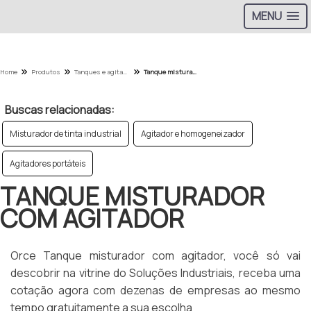
MENU
Home
Produtos
Tanques e agitadores - Categoria
Tanque misturador com agitador
Buscas relacionadas:
Misturador de tinta industrial
Agitador e homogeneizador
Agitadores portáteis
TANQUE MISTURADOR
COM AGITADOR
Orce Tanque misturador com agitador, você só vai
descobrir na vitrine do Soluções Industriais, receba uma
cotação agora com dezenas de empresas ao mesmo
tempo gratuitamente a sua escolha