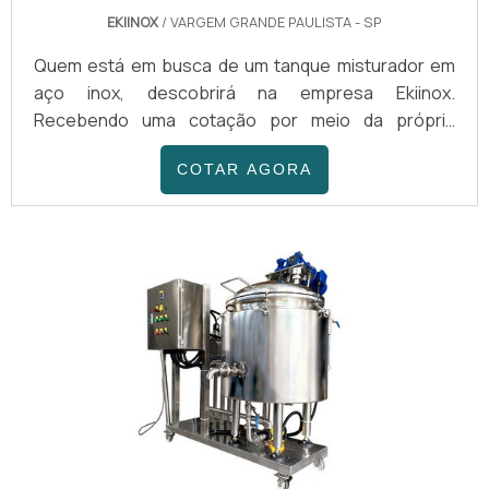
EKIINOX
/ VARGEM GRANDE PAULISTA - SP
Quem está em busca de um tanque misturador em
aço inox, descobrirá na empresa Ekiinox.
Recebendo uma cotação por meio da própria
companhia e encontrando detalhes sobre a líder da
COTAR AGORA
área de atuação, a aquisição é mais
assertiva. Quando o tema é tanque misturador em
aço inox, com a Ekiinox conseguirá excelente custo-
benefício com comprometimento com os resultados
dos clientes, fatores que ajudam a garantir um ótimo
negócio.INFORMAÇÕES RELEV...