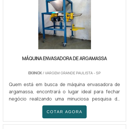
MÁQUINA ENVASADORA DE ARGAMASSA
EKIINOX
/ VARGEM GRANDE PAULISTA - SP
Quem está em busca de máquina envasadora de
argamassa, encontrará o lugar ideal para fechar
negócio realizando uma minuciosa pesquisa de
mercado e conhecendo líder da área de atuação.
COTAR AGORA
Quando o interesse é por máquina envasadora de
argamassa, com a melhor mão de obra da Ekiinox
alcançará ótima qualidade com praticidade.MAIS