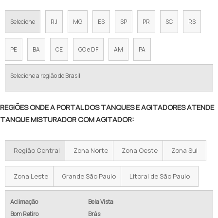
Selecione
RJ
MG
ES
SP
PR
SC
RS
PE
BA
CE
GO e DF
AM
PA
Selecione a região do Brasil
REGIÕES ONDE A PORTAL DOS TANQUES E AGITADORES ATENDE
TANQUE MISTURADOR COM AGITADOR:
Região Central
Zona Norte
Zona Oeste
Zona Sul
Zona Leste
Grande São Paulo
Litoral de São Paulo
Aclimação
Bela Vista
Bom Retiro
Brás