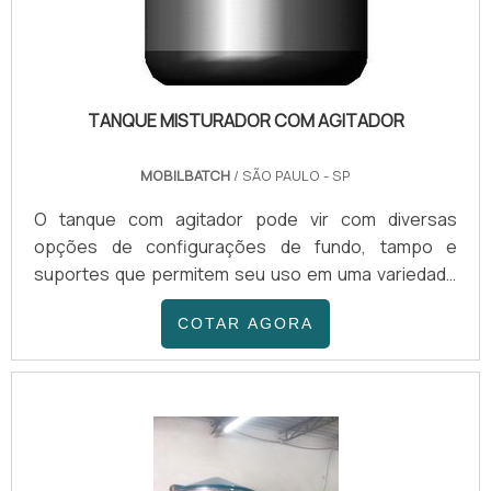
TANQUE MISTURADOR COM AGITADOR
MOBILBATCH
/ SÃO PAULO - SP
O tanque com agitador pode vir com diversas
opções de configurações de fundo, tampo e
suportes que permitem seu uso em uma variedade
de processos. O tanque misturador com agitador
COTAR AGORA
pode vir com fundo plano, fundo plano inclinado,
fundo torisférico ou fundo cônico e com diversas
opções de tampos. O tanque misturador pode vir
também na configuração de cilíndrico horizontal com
um ou mais agitadores.APLICAÇÕES DO TANQUE
MISTURADOREm process...