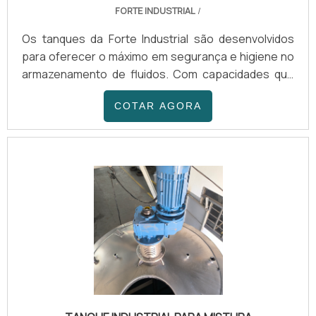
FORTE INDUSTRIAL
/
Os tanques da Forte Industrial são desenvolvidos
para oferecer o máximo em segurança e higiene no
armazenamento de fluidos. Com capacidades que
variam de 50 L a 20.000 L, os equipamentos são
COTAR AGORA
fabricados em Aço Inox (304, 316 ou 316L) ou aço
carbono, dependendo da compatibilidade química do
produto.