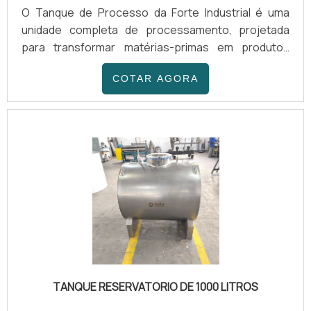
O Tanque de Processo da Forte Industrial é uma
unidade completa de processamento, projetada
para transformar matérias-primas em produtos
finais com máxima eficiência. Fabricados em Aço
COTAR AGORA
Inox AISI 304 ou 316, com capacidades de 200 a
20.000 litros, estes equipamentos são configurados
para lidar com uma ampla gama de viscosidades e
regimes térmicos.
TANQUE RESERVATORIO DE 1000 LITROS