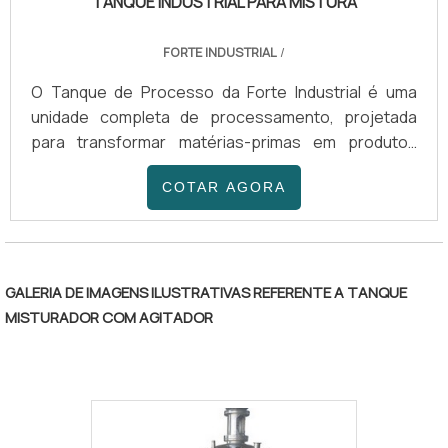
TANQUE INDUSTRIAL PARA MISTURA
FORTE INDUSTRIAL
/
O Tanque de Processo da Forte Industrial é uma
unidade completa de processamento, projetada
para transformar matérias-primas em produtos
finais com máxima eficiência. Fabricados em Aço
COTAR AGORA
Inox AISI 304 ou 316, com capacidades de 200 a
20.000 litros, estes equipamentos são configurados
para lidar com uma ampla gama de viscosidades e
regimes térmicos.
GALERIA DE IMAGENS ILUSTRATIVAS REFERENTE A TANQUE
MISTURADOR COM AGITADOR